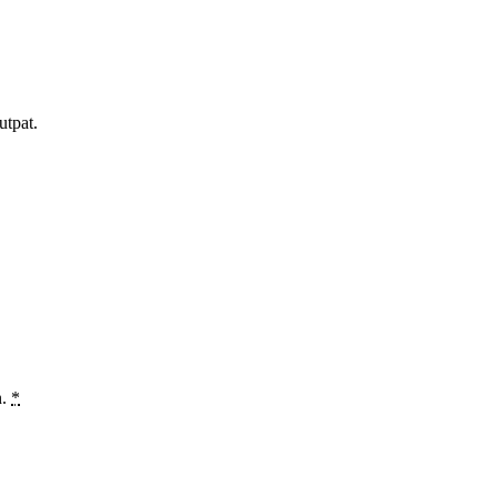
utpat.
n.
*