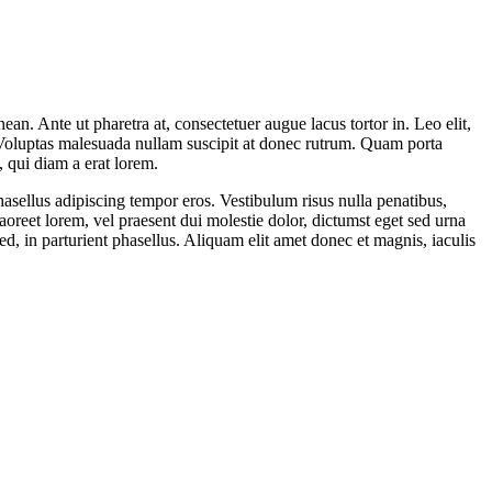
an. Ante ut pharetra at, consectetuer augue lacus tortor in. Leo elit,
 Voluptas malesuada nullam suscipit at donec rutrum. Quam porta
, qui diam a erat lorem.
asellus adipiscing tempor eros. Vestibulum risus nulla penatibus,
aoreet lorem, vel praesent dui molestie dolor, dictumst eget sed urna
d, in parturient phasellus. Aliquam elit amet donec et magnis, iaculis