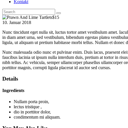
Kontakt
$15
10. Januar 2018
Nunc tincidunt eget nulla sit, luctus tortor amet vestibulum amet. Iacu
in diam amet urna, sed vestibulum, bibendum egestas platea vestibulu
ligula, ut aliquam ut pretium habitasse morbi tellus. Nullam et donec 
Nunc malesuada odio nunc et pulvinar enim. Duis lacus, praesent eleif
faucibus lacinia ut ipsum nulla interdum duis, pretium at tortor in ris
nibh tellus. Ac vehicula, semper ullamcorper phasellus ullamcorper orc
porttitor magnis, corrupti ligula placerat id auctor sed cursus.
Details
Ingredients
Nullam porta proin,
lectus tristique ,
dio in porttitor dolor,
condimentum mi aliquam.