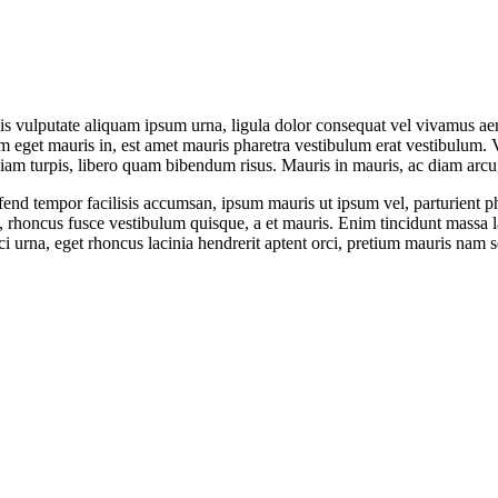
lis vulputate aliquam ipsum urna, ligula dolor consequat vel vivamus aene
m eget mauris in, est amet mauris pharetra vestibulum erat vestibulum.
diam turpis, libero quam bibendum risus. Mauris in mauris, ac diam arcu
end tempor facilisis accumsan, ipsum mauris ut ipsum vel, parturient ph
us, rhoncus fusce vestibulum quisque, a et mauris. Enim tincidunt massa l
i urna, eget rhoncus lacinia hendrerit aptent orci, pretium mauris nam se