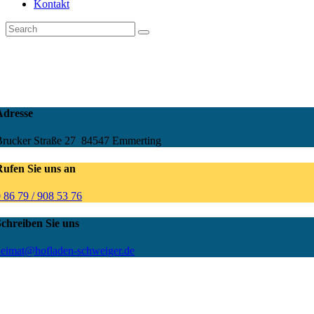
Kontakt
Adresse
rucker Straße 27
84547 Emmerting
Rufen Sie uns an
 86 79 / 908 53 76
Schreiben Sie uns
heimat@hofladen-schweiger.de