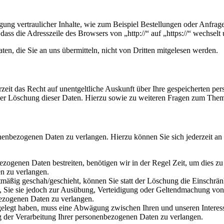
ung vertraulicher Inhalte, wie zum Beispiel Bestellungen oder Anfrage
dass die Adresszeile des Browsers von „http://“ auf „https://“ wechsel
en, die Sie an uns übermitteln, nicht von Dritten mitgelesen werden.
zeit das Recht auf unentgeltliche Auskunft über Ihre gespeicherten 
der Löschung dieser Daten. Hierzu sowie zu weiteren Fragen zum Them
onenbezogenen Daten zu verlangen. Hierzu können Sie sich jederzeit a
ezogenen Daten bestreiten, benötigen wir in der Regel Zeit, um dies z
n zu verlangen.
mäßig geschah/geschieht, können Sie statt der Löschung die Einschrän
Sie sie jedoch zur Ausübung, Verteidigung oder Geltendmachung von R
ezogenen Daten zu verlangen.
legt haben, muss eine Abwägung zwischen Ihren und unseren Interess
g der Verarbeitung Ihrer personenbezogenen Daten zu verlangen.