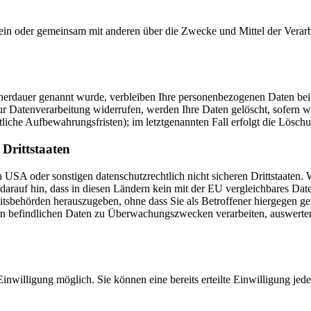
ie allein oder gemeinsam mit anderen über die Zwecke und Mittel der V
cherdauer genannt wurde, verbleiben Ihre personenbezogenen Daten bei 
r Datenverarbeitung widerrufen, werden Ihre Daten gelöscht, sofern wi
liche Aufbewahrungsfristen); im letztgenannten Fall erfolgt die Löschu
Drittstaaten
USA oder sonstigen datenschutzrechtlich nicht sicheren Drittstaaten. 
n darauf hin, dass in diesen Ländern kein mit der EU vergleichbares Da
tsbehörden herauszugeben, ohne dass Sie als Betroffener hiergegen ger
n befindlichen Daten zu Überwachungszwecken verarbeiten, auswerten 
inwilligung möglich. Sie können eine bereits erteilte Einwilligung jed