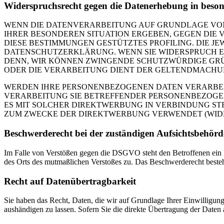
Widerspruchsrecht gegen die Datenerhebung in beso
WENN DIE DATENVERARBEITUNG AUF GRUNDLAGE VON ART
IHRER BESONDEREN SITUATION ERGEBEN, GEGEN DIE 
DIESE BESTIMMUNGEN GESTÜTZTES PROFILING. DIE J
DATENSCHUTZERKLÄRUNG. WENN SIE WIDERSPRUCH EI
DENN, WIR KÖNNEN ZWINGENDE SCHUTZWÜRDIGE GRÜN
ODER DIE VERARBEITUNG DIENT DER GELTENDMACHUN
WERDEN IHRE PERSONENBEZOGENEN DATEN VERARBEITE
VERARBEITUNG SIE BETREFFENDER PERSONENBEZOGEN
ES MIT SOLCHER DIREKTWERBUNG IN VERBINDUNG ST
ZUM ZWECKE DER DIREKTWERBUNG VERWENDET (WIDERS
Beschwerde­recht bei der zuständigen Aufsichts­behörd
Im Falle von Verstößen gegen die DSGVO steht den Betroffenen ein Be
des Orts des mutmaßlichen Verstoßes zu. Das Beschwerderecht besteht
Recht auf Daten­übertrag­barkeit
Sie haben das Recht, Daten, die wir auf Grundlage Ihrer Einwilligung 
aushändigen zu lassen. Sofern Sie die direkte Übertragung der Daten a