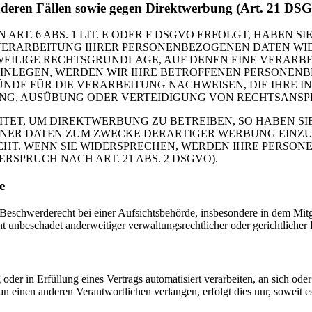
nderen Fällen sowie gegen Direktwerbung (Art. 21 DS
. 6 ABS. 1 LIT. E ODER F DSGVO ERFOLGT, HABEN SIE
VERARBEITUNG IHRER PERSONENBEZOGENEN DATEN WIDE
EWEILIGE RECHTSGRUNDLAGE, AUF DENEN EINE VERARBE
NLEGEN, WERDEN WIR IHRE BETROFFENEN PERSONENBE
DE FÜR DIE VERARBEITUNG NACHWEISEN, DIE IHRE IN
G, AUSÜBUNG ODER VERTEIDIGUNG VON RECHTSANSPRÜC
T, UM DIREKTWERBUNG ZU BETREIBEN, SO HABEN SIE
ER DATEN ZUM ZWECKE DERARTIGER WERBUNG EINZULEG
EHT. WENN SIE WIDERSPRECHEN, WERDEN IHRE PERSO
PRUCH NACH ART. 21 ABS. 2 DSGVO).
e
schwerderecht bei einer Aufsichtsbehörde, insbesondere in dem Mitgli
 unbeschadet anderweitiger verwaltungsrechtlicher oder gerichtlicher 
oder in Erfüllung eines Vertrags automatisiert verarbeiten, an sich od
n einen anderen Verantwortlichen verlangen, erfolgt dies nur, soweit e